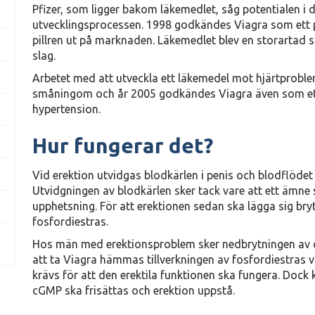
Pfizer, som ligger bakom läkemedlet, såg potentialen i
utvecklingsprocessen. 1998 godkändes Viagra som ett p
pillren ut på marknaden. Läkemedlet blev en storartad su
slag.
Arbetet med att utveckla ett läkemedel mot hjärtproble
småningom och år 2005 godkändes Viagra även som ett 
hypertension.
Hur fungerar det?
Vid erektion utvidgas blodkärlen i penis och blodflödet
Utvidgningen av blodkärlen sker tack vare att ett ämne
upphetsning. För att erektionen sedan ska lägga sig br
fosfordiestras.
Hos män med erektionsproblem sker nedbrytningen av cG
att ta Viagra hämmas tillverkningen av fosfordiestras vil
krävs för att den erektila funktionen ska fungera. Dock 
cGMP ska frisättas och erektion uppstå.