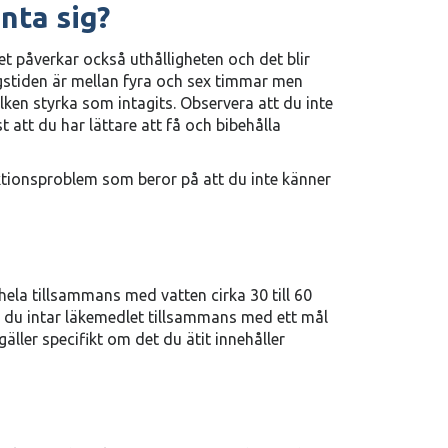
nta sig?
et påverkar också uthålligheten och det blir
ingstiden är mellan fyra och sex timmar men
vilken styrka som intagits. Observera att du inte
att du har lättare att få och bibehålla
rektionsproblem som beror på att du inte känner
s hela tillsammans med vatten cirka 30 till 60
m du intar läkemedlet tillsammans med ett mål
äller specifikt om det du ätit innehåller