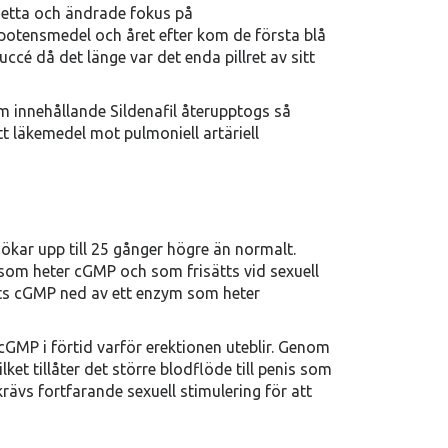
 detta och ändrade fokus på
otensmedel och året efter kom de första blå
ccé då det länge var det enda pillret av sitt
m innehållande Sildenafil återupptogs så
läkemedel mot pulmoniell artäriell
 ökar upp till 25 gånger högre än normalt.
 som heter cGMP och som frisätts vid sexuell
yts cGMP ned av ett enzym som heter
MP i förtid varför erektionen uteblir. Genom
ket tillåter det större blodflöde till penis som
krävs fortfarande sexuell stimulering för att