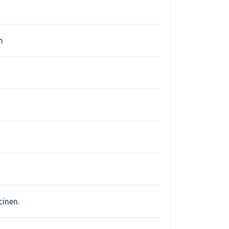
n
inen.