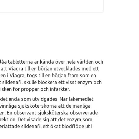
a tabletterna är kända över hela världen och
 att Viagra till en början utvecklades med ett
sen i Viagra, togs till en början fram som en
 sildenafil skulle blockera ett visst enzym och
isken för proppar och infarkter.
ar det enda som utvidgades. När läkemedlet
vinnliga sjuksköterskorna att de manliga
en. En observant sjuksköterska observerade
rektion. Det visade sig att det enzym som
lättade sildenafil ett ökat blodflöde ut i