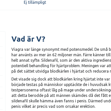
Ej tillämpligt
Vad är V?
Viagra var länge synonymt med potensmedel. De små blå
har använts av mer än 62 miljoner män. Färre känner till
helt annat syfte. Sildenafil, som är den aktiva ingredien
potentiell behandling för hjärtproblem. Meningen var att
på det sättet utvidga blodkärlen i hjärtat och reducera r
Det visade sig dock att blodkärlen kring hjärtat inte v
började testas på människor upptäckte de i huvudsak k
testpersonerna oftast låg på mage under undersökning
att detta berodde på att männen skämdes då det fått e
sildenafil skulle hämma även fanns i penis. Därmed under
penis vilket är precis vad som orsakar erektion.