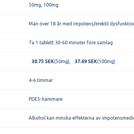
50mg, 100mg
Män över 18 år med impotens/erektil dysfunktio
Ta 1 tablett 30-60 minuter före samlag
30.75 SEK
(50mg),
37.69 SEK
(100mg)
4-6 timmar
PDE5-hämmare
Alkohol kan minska effekterna av impotensmedic