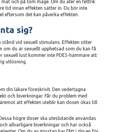
ed mat och på tom mage. Om du äter en fettrik
e tid innan effekten sätter in. Du bör inte
l eftersom det kan påverka effekten.
nta sig?
a stånd vid sexuell stimulans. Effekten sitter
om om du är sexuellt upphetsad som du kan få
ner sexuell lust kommer inte PDE5-hämmare att
ig utlösning.
m din läkare föreskrivit. Den vedertagna
ekt och biverkningar. Får du problem med
remot att effekten uteblir kan dosen ökas till
 Dessa högre doser ska uteslutande användas
och allvarligare biverkningar och har också
patienter. Om du av misstag har fått i dig en för