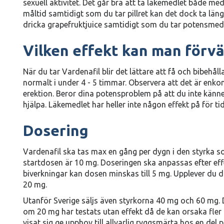
sexuell aktivitet. Det går bra att ta läkemedlet både m
måltid samtidigt som du tar pillret kan det dock ta längr
dricka grapefruktjuice samtidigt som du tar potensmede
Vilken effekt kan man förvä
När du tar Vardenafil blir det lättare att få och bibehåll
normalt i under 4 - 5 timmar. Observera att det är enk
erektion. Beror dina potensproblem på att du inte kän
hjälpa. Läkemedlet har heller inte någon effekt på för tid
Dosering
Vardenafil ska tas max en gång per dygn i den styrka so
startdosen är 10 mg. Doseringen ska anpassas efter eff
biverkningar kan dosen minskas till 5 mg. Upplever du dä
20 mg.
Utanför Sverige säljs även styrkorna 40 mg och 60 mg.
om 20 mg har testats utan effekt då de kan orsaka fler 
visat sig ge upphov till allvarlig ryggsmärta hos en del 