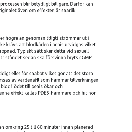
ocessen blir betydligt billigare. Därför kan
iginalet även om effekten är snarlik.
nger högre än genomsnittligt) strömmar ut i
ke krävs att blodkärlen i penis utvidgas vilket
ppnad. Typiskt sätt sker detta vid sexuell
att ståndet sedan ska försvinna bryts cGMP
digt eller för snabbt vilket gör att det stora
omsas av vardenafil som hämmar tillverkningen
blodflödet till penis ökar och
enna effekt kallas PDE5-hämmare och hit hör
a
ten omkring 25 till 60 minuter innan planerad