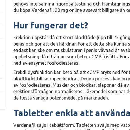
behövs inte samma rigorösa testning och framtagningspr
du köpa Vardenafil 20 mg online avsevärt billigare än or
Hur fungerar det?
Erektion uppstår då ett stort blodflöde (upp till 25 gå
penis och gör att den hårdnar. För att detta ska kunna s
endast kan ske om muskulaturen i penis vävnad är avsla
upphetsning då ett ämne som heter cGMP frisätts. För 
ned av enzymet fosfodiesteras.
Erektil dysfunktion kan bero på att cGMP bryts ned för ti
blodflödet till snoppen hindras. Denna process kan br
av fosfodiesteras. Muskler och blodkärl slappnar då av, 
erektionsförmågan normaliseras. Läkemedel som har d
de flesta vanliga potensmedel på marknaden.
Tabletter enkla att använd
Vardenafil säljs i tablettform. Tabletten sväljs med vat