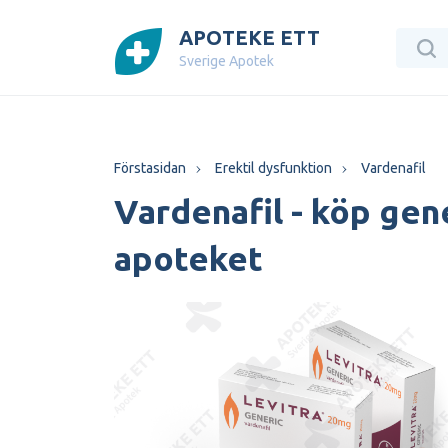
APOTEKE ETT
Sverige Apotek
Förstasidan
Erektil dysfunktion
Vardenafil
Vardenafil - köp gen
apoteket